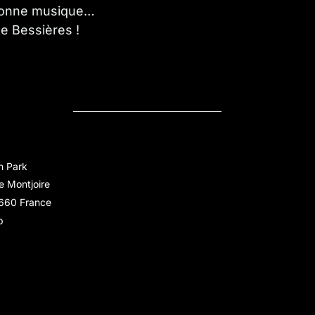
bonne musique…
e Bessières !
n Park
e Montjoire
660
France
p