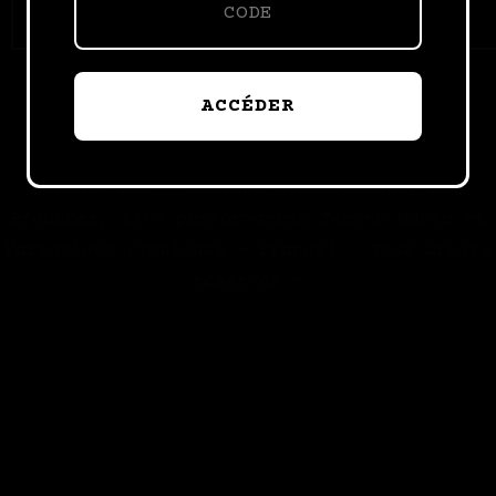
ACCÉDER
Inspiro Theme
par
WPZOOM
- Franck Ros - Musique électronique, DJ -
Producer, Live performances Techno Music et
Variations (Toulouse - France) - Tous Droits
réservés -