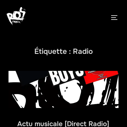
Aller
au
PERM
contenu
Étiquette :
Radio
Actu musicale [Direct Radio]