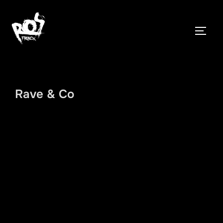
Aller
au
PERM
contenu
Rave & Co