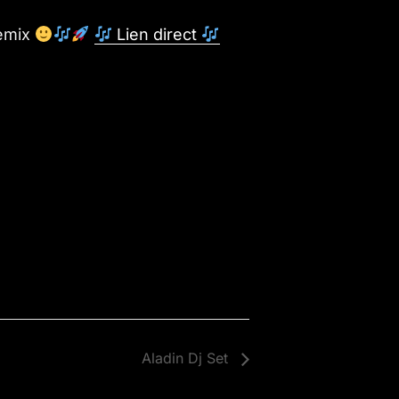
remix
Lien direct
Aladin Dj Set