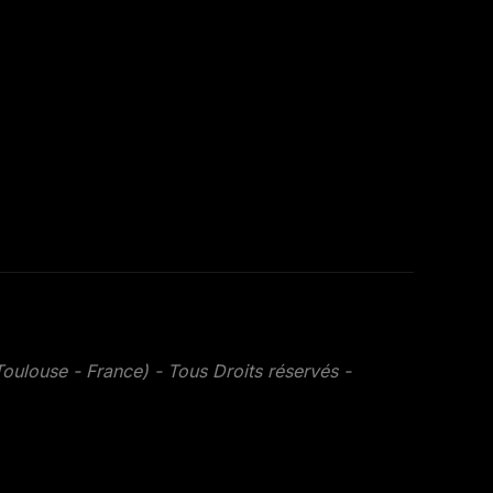
Inspiro Theme
par
WPZOOM
oulouse - France) - Tous Droits réservés -